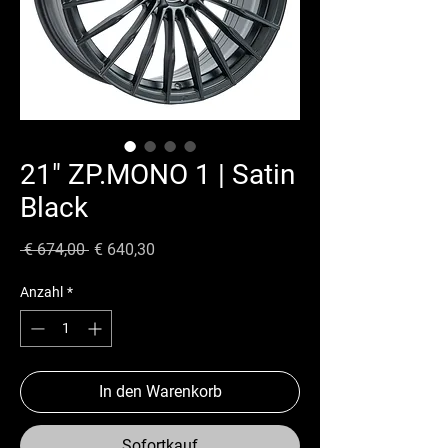
21" ZP.MONO 1 | Satin
Black
Standardpreis
Sale-
 € 674,00 
€ 640,30
Preis
Anzahl
*
In den Warenkorb
Sofortkauf