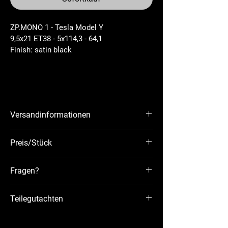
ZP.MONO 1 - Tesla Model Y
9,5x21 ET38 - 5x114,3 - 64,1
Finish: 
satin black
Versandinformationen
Sofort lieferbar
Preis/Stück
Versand innerhalb Österreich und 
Deutschland kostenlos
Fragen?
Kontaktiere uns gerne per Mail:
Teilegutachten
info@z-wheels.at
Teilegutachten ZP. Monoblock T1 21x9.5