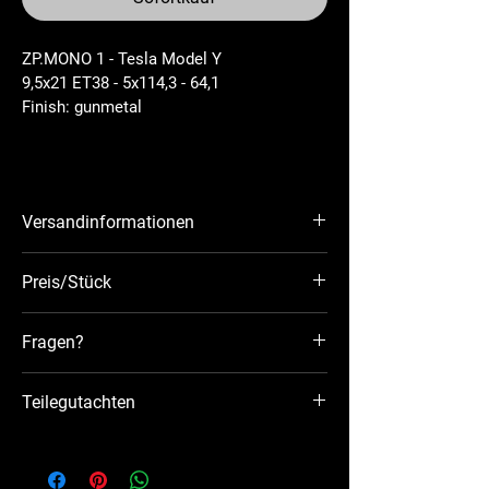
ZP.MONO 1 - Tesla Model Y
9,5x21 ET38 - 5x114,3 - 64,1
Finish: 
gunmetal
Versandinformationen
Sofort lieferbar
Preis/Stück
Versand innerhalb Österreich und 
Deutschland kostenlos
Fragen?
Kontaktiere uns gerne per Mail:
Teilegutachten
info@z-wheels.at
Teilegutachten ZP. Monoblock T1 21x9.5