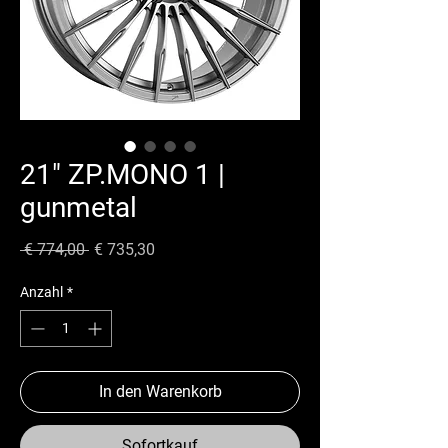
21" ZP.MONO 1 |
gunmetal
Standardpreis
Sale-
 € 774,00 
€ 735,30
Preis
Anzahl
*
In den Warenkorb
Sofortkauf